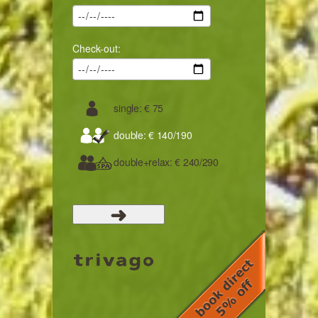
Check-out:
single: € 75
double: € 140/190
double+relax: € 240/290